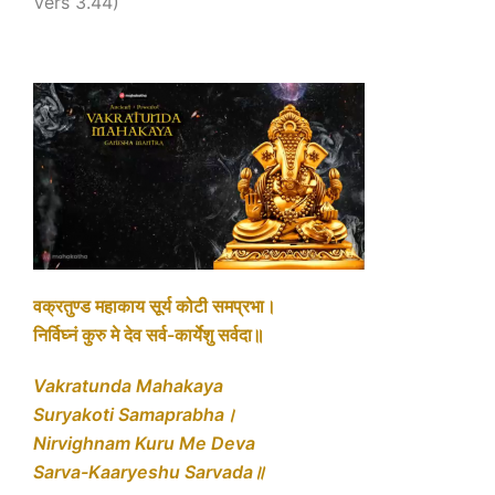
Vers 3.44)
वक्रतुण्ड महाकाय सूर्य कोटी समप्रभा।
निर्विघ्नं कुरु मे देव सर्व-कार्येशु सर्वदा॥
Vakratunda Mahakaya
Suryakoti Samaprabha।
Nirvighnam Kuru Me Deva
Sarva-Kaaryeshu Sarvada॥