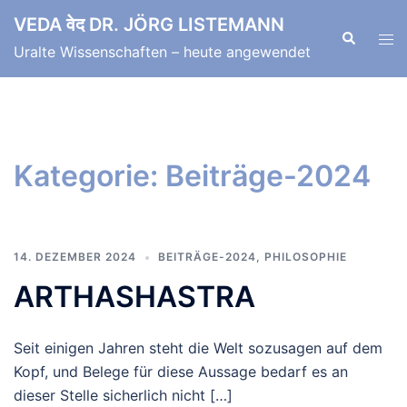
Zum
VEDA वेद DR. JÖRG LISTEMANN
Inhalt
Suche
Men
Uralte Wissenschaften – heute angewendet
springen
ums
Kategorie:
Beiträge-2024
14. DEZEMBER 2024
BEITRÄGE-2024
,
PHILOSOPHIE
ARTHASHASTRA
Seit einigen Jahren steht die Welt sozusagen auf dem
Kopf, und Belege für diese Aussage bedarf es an
dieser Stelle sicherlich nicht […]