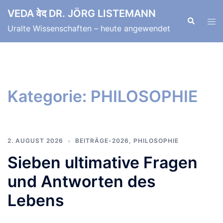
Zum
VEDA वेद DR. JÖRG LISTEMANN
Inhalt
Suche
Men
Uralte Wissenschaften – heute angewendet
springen
ums
Kategorie:
PHILOSOPHIE
2. AUGUST 2026
BEITRÄGE-2026
,
PHILOSOPHIE
Sieben ultimative Fragen
und Antworten des
Lebens