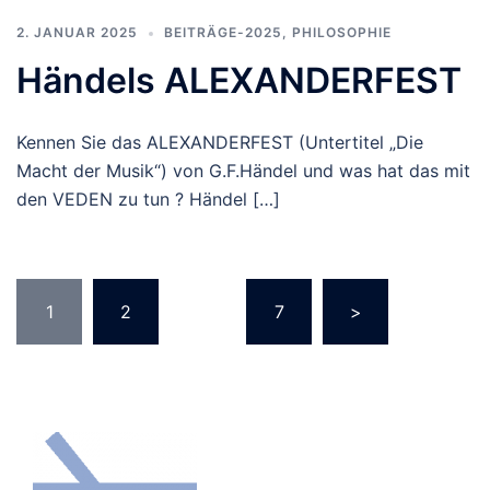
2. JANUAR 2025
BEITRÄGE-2025
,
PHILOSOPHIE
Händels ALEXANDERFEST
Kennen Sie das ALEXANDERFEST (Untertitel „Die
Macht der Musik“) von G.F.Händel und was hat das mit
den VEDEN zu tun ? Händel […]
Seitennummerierung
1
2
…
7
>
der
Beiträge