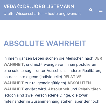
Zum
VEDA वेद DR. JÖRG LISTEMANN
Inhalt
Suche
Men
Uralte Wissenschaften – heute angewendet
springen
ums
ABSOLUTE WAHRHEIT
In ihrem ganzen Leben suchen die Menschen nach
DER
WAHRHEIT
, und nicht wenige von ihnen postulieren
eine solche sogar unter Ausschluss anderer Realitäten,
so dass ihre eigene (individuelle)
RELATIVE
WAHRHEIT
zur (allgemeingültigen)
ABSOLUTEN
WAHRHEIT
erklärt wird.
Absolutheit
und
Relativitäten
jedoch sind zwei verschiedene Dinge, die zwar
miteinander im Zusammenhang stehen, aber dennoch