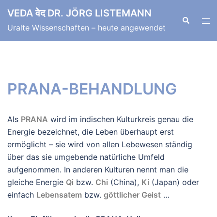
Zum
VEDA वेद DR. JÖRG LISTEMANN
Inhalt
Suche
Men
Uralte Wissenschaften – heute angewendet
springen
ums
PRANA-BEHANDLUNG
Als
PRANA
wird im indischen Kulturkreis genau die
Energie bezeichnet, die Leben überhaupt erst
ermöglicht – sie wird von allen Lebewesen ständig
über das sie umgebende natürliche Umfeld
aufgenommen. In anderen Kulturen nennt man die
gleiche Energie
Qi
bzw.
Chi
(China),
Ki
(Japan) oder
einfach
Lebensatem
bzw.
göttlicher Geist
…