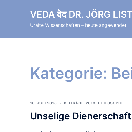
Zum
Inhalt
VEDA वेद DR. JÖRG LI
springen
Uralte Wissenschaften – heute angewendet
Kategorie:
Be
16. JULI 2018
BEITRÄGE-2018
,
PHILOSOPHIE
Unselige Dienerschaft