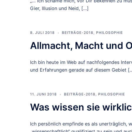
„… ich schäme mich, vor Dir bekennen zu müss
Gier, Illusion und Neid, […]
8. JULI 2018
BEITRÄGE-2018
,
PHILOSOPHIE
Allmacht, Macht und
Ich bin heute im Web auf nachfolgendes Inter
und Erfahrungen gerade auf diesem Gebiet [
11. JUNI 2018
BEITRÄGE-2018
,
PHILOSOPHIE
Was wissen sie wirklic
Ich persönlich empfinde es als unerträglich,
„wissenschaftlich“ qualifiziert zu sein und au