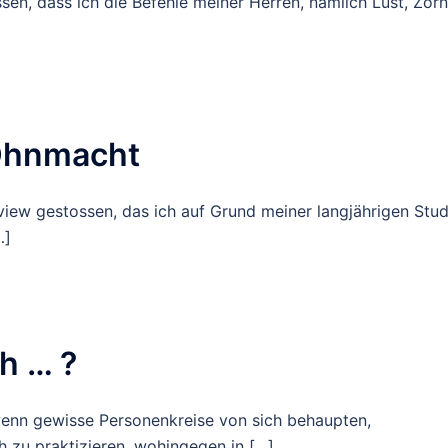
en, dass ich die Befehle meiner Herren, nämlich Lust, Zorn
 Ohnmacht
view gestossen, das ich auf Grund meiner langjährigen Stud
…]
h … ?
 wenn gewisse Personenkreise von sich behaupten,
ch zu praktizieren, wohingegen in […]