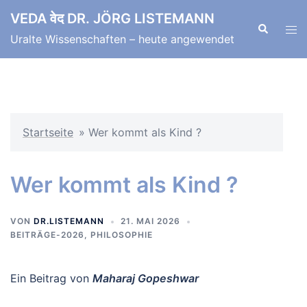
Zum
VEDA वेद DR. JÖRG LISTEMANN
Inhalt
Suche
Men
Uralte Wissenschaften – heute angewendet
springen
ums
Startseite
»
Wer kommt als Kind ?
Wer kommt als Kind ?
VON
DR.LISTEMANN
21. MAI 2026
BEITRÄGE-2026
,
PHILOSOPHIE
Ein Beitrag von
Maharaj Gopeshwar